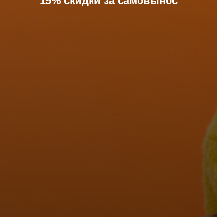
15% скидки за самовынос