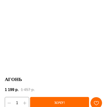
АГОНЬ
1 199
р.
1 457
р.
ХОЧУ!