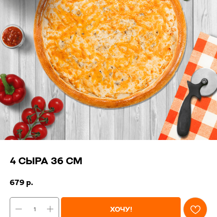
4 СЫРА 36 СМ
679
р.
ХОЧУ!