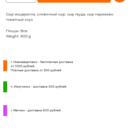
Сыр моцарелла, сливочный сыр, сыр гауда, сыр пармезан,
томатный соус
Пиццы: Все
Weight: 800 g
г. Нижневартовск - бесплатная доставка
от 1000 рублей.
Платная доставка от 200 рублей
п. Излучинск - доставка 300 рублей.
г. Мегион - доставка 600 рублей.