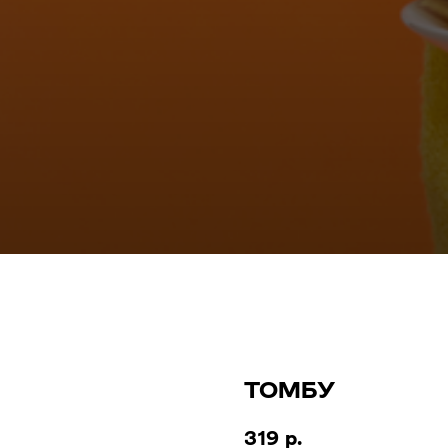
ТОМБУ
319
р.