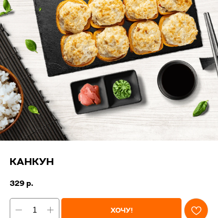
КАНКУН
329
р.
ХОЧУ!