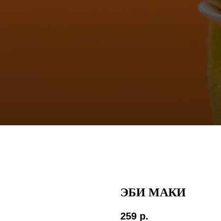
ЭБИ МАКИ
259
р.