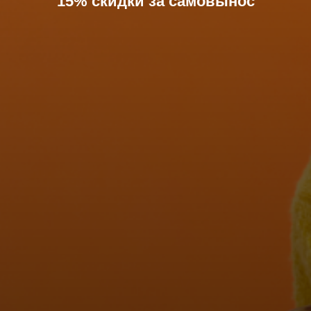
15% скидки за самовынос