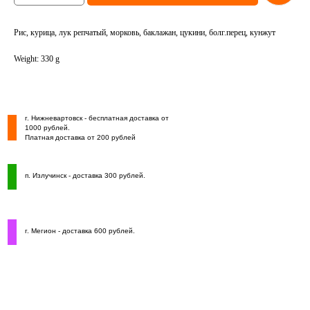
Рис, курица, лук репчатый, морковь, баклажан, цукини, болг.перец, кунжут
Weight: 330 g
г. Нижневартовск - бесплатная доставка от
1000 рублей.
Платная доставка от 200 рублей
п. Излучинск - доставка 300 рублей.
г. Мегион - доставка 600 рублей.