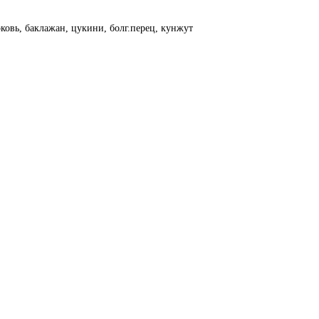
рковь, баклажан, цукини, болг.перец, кунжут