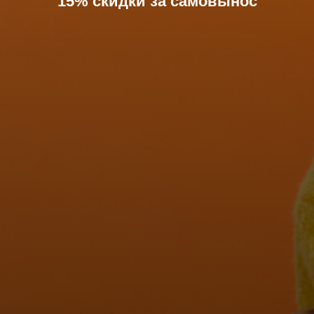
15% скидки за самовынос